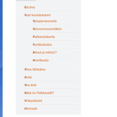
Etusivu
Tule koulutukseen
Työajanseuranta
Työvuorosuunnittelu
Palkanlaskenta
Tuntilaskutus
Missä ja milloin?
Ilmoittaudu
Tilaa lähitukea
Soita
Tee testi
Mikä on Palkkanetti?
Yhteystiedot
Hinnasto