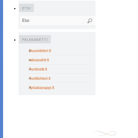
ETSI
PALKKANETTI
Duunidiileri.fi
raksavahti.fi
Tuntinetti.fi
Tuntitohtori.fi
Työaikanappi.fi
© 2010, 2011 Palkkanetti